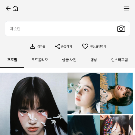
컴카드
공유하기
관심모델추가
프로필
포트폴리오
실물 사진
영상
인스타그램