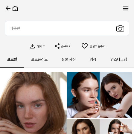
컴카드
공유하기
관심모델추가
프로필
포트폴리오
실물 사진
영상
인스타그램