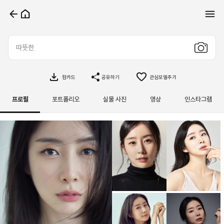
컴카드
공유하기
관심모델추가
프로필
포트폴리오
실물 사진
영상
인스타그램