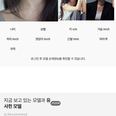
나이
성별
키 cm
가슴 inch
허리 inch
엉덩이 inch
신발 mm
머리색
국적
로그인 후 모델 상세정보를 확인할 수 있습니다.
지금 보고 있는 모델과
유
more
사한 모델
Ai Recommend