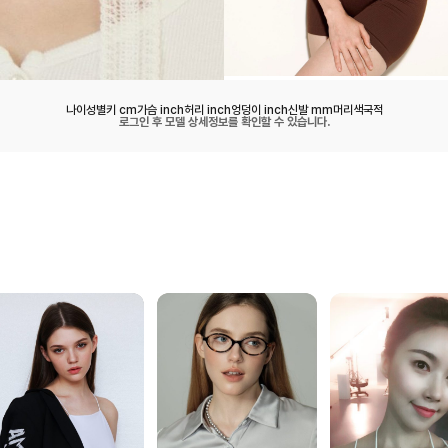
나이
성별
키 cm
가슴 inch
허리 inch
엉덩이 inch
신발 mm
머리색
국적
로그인 후 모델 상세정보를 확인할 수 있습니다.