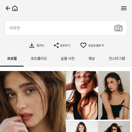
컴카드
공유하기
관심모델추가
프로필
포트폴리오
실물 사진
영상
인스타그램