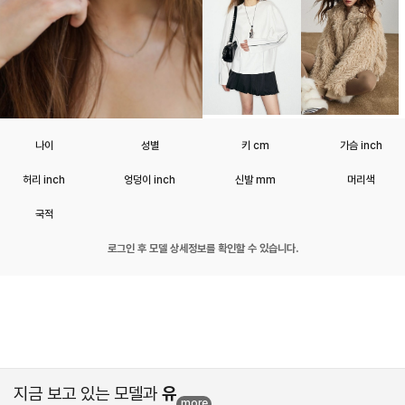
나이
성별
키 cm
가슴 inch
허리 inch
엉덩이 inch
신발 mm
머리색
국적
로그인 후 모델 상세정보를 확인할 수 있습니다.
지금 보고 있는 모델과
유
more