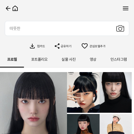
컴카드
공유하기
관심모델추가
프로필
포트폴리오
실물 사진
영상
인스타그램