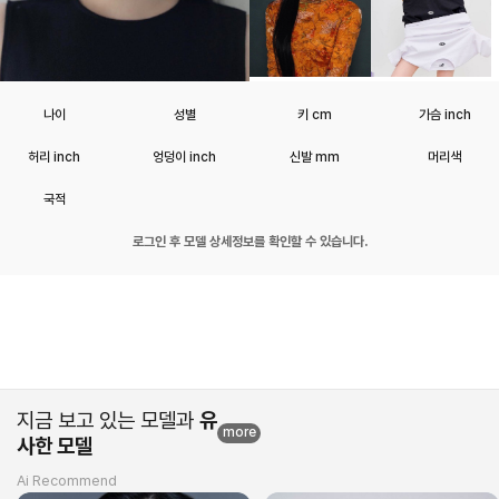
나이
성별
키 cm
가슴 inch
허리 inch
엉덩이 inch
신발 mm
머리색
국적
로그인 후 모델 상세정보를 확인할 수 있습니다.
지금 보고 있는 모델과
유
more
사한 모델
Ai Recommend