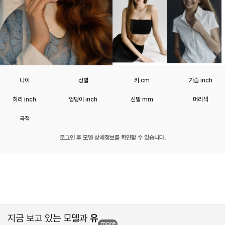
나이
성별
키 cm
가슴 inch
허리 inch
엉덩이 inch
신발 mm
머리색
국적
로그인 후 모델 상세정보를 확인할 수 있습니다.
지금 보고 있는 모델과
유
more