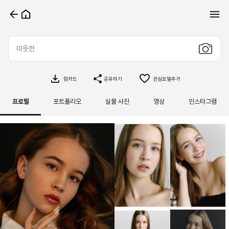
컴카드
공유하기
관심모델추가
프로필
포트폴리오
실물 사진
영상
인스타그램