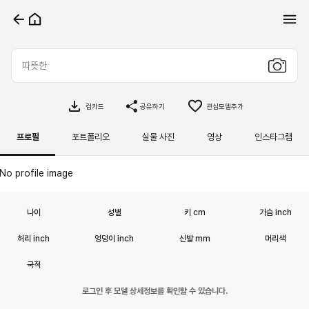
컴카드
공유하기
관심모델추가
프로필
포트폴리오
실물 사진
영상
인스타그램
No profile image
나이
성별
키 cm
가슴 inch
허리 inch
엉덩이 inch
신발 mm
머리색
국적
로그인 후 모델 상세정보를 확인할 수 있습니다.