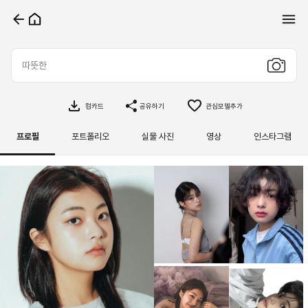
컴카드
공유하기
관심모델추가
프로필
포트폴리오
실물 사진
영상
인스타그램