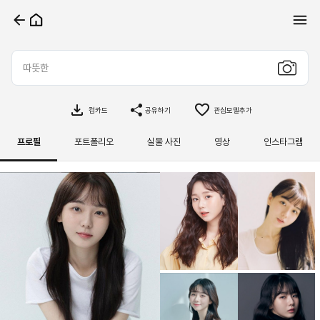
컴카드
공유하기
관심모델추가
프로필
포트폴리오
실물 사진
영상
인스타그램