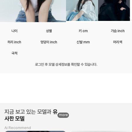
나이
성별
키 cm
가슴 inch
허리 inch
엉덩이 inch
신발 mm
머리색
국적
로그인 후 모델 상세정보를 확인할 수 있습니다.
지금 보고 있는 모델과
유
more
사한 모델
Ai Recommend