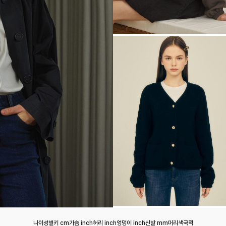
나이
성별
키 cm
가슴 inch
허리 inch
엉덩이 inch
신발 mm
머리색
국적