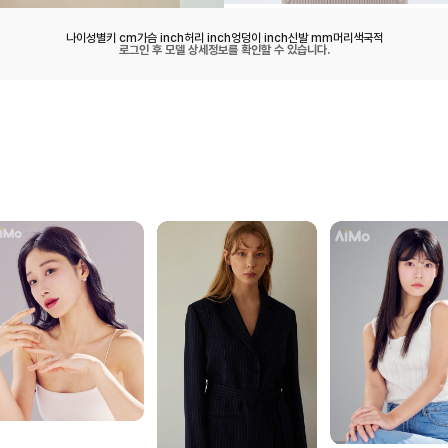
나이
성별
키 cm
가슴 inch
허리 inch
엉덩이 inch
신발 mm
머리색
국적
로그인 후 모델 상세정보를 확인할 수 있습니다.