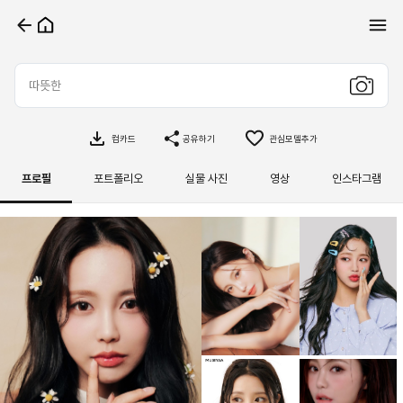
컴카드
공유하기
관심모델추가
프로필
포트폴리오
실물 사진
영상
인스타그램