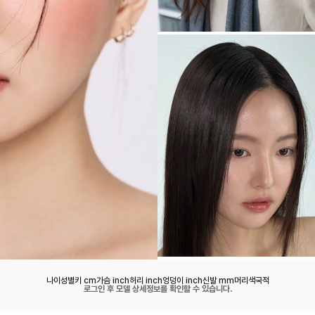
나이
성별
키 cm
가슴 inch
허리 inch
엉덩이 inch
신발 mm
머리색
국적
로그인 후 모델 상세정보를 확인할 수 있습니다.