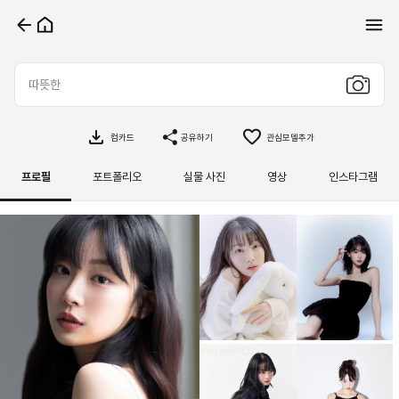
컴카드
공유하기
관심모델추가
프로필
포트폴리오
실물 사진
영상
인스타그램