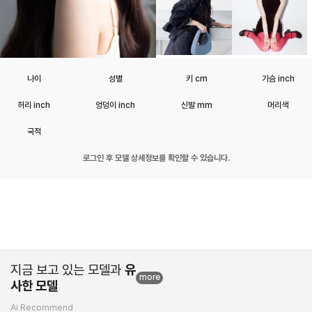
나이
성별
키 cm
가슴 inch
허리 inch
엉덩이 inch
신발 mm
머리색
국적
로그인 후 모델 상세정보를 확인할 수 있습니다.
지금 보고 있는 모델과
유
more
사한 모델
Ai Recommend