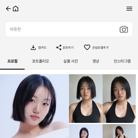
컴카드
공유하기
관심모델추가
프로필
포트폴리오
실물 사진
영상
인스타그램