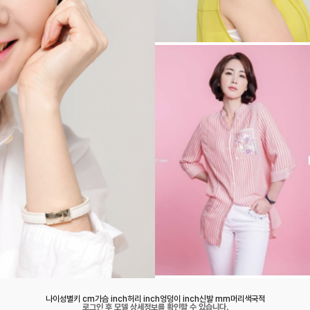
나이
성별
키 cm
가슴 inch
허리 inch
엉덩이 inch
신발 mm
머리색
국적
로그인 후 모델 상세정보를 확인할 수 있습니다.