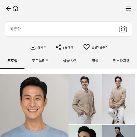
컴카드
공유하기
관심모델추가
프로필
포트폴리오
실물 사진
영상
인스타그램