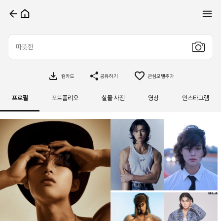
컴카드
공유하기
관심모델추가
프로필
포트폴리오
실물 사진
영상
인스타그램