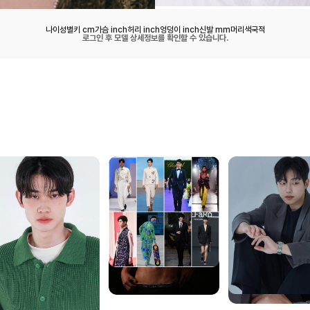
나이
성별
키 cm
가슴 inch
허리 inch
엉덩이 inch
신발 mm
머리색
국적
로그인 후 모델 상세정보를 확인할 수 있습니다.