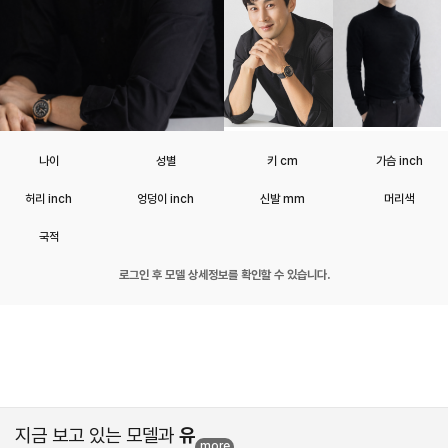
나이
성별
키 cm
가슴 inch
허리 inch
엉덩이 inch
신발 mm
머리색
국적
로그인 후 모델 상세정보를 확인할 수 있습니다.
지금 보고 있는 모델과
유
more