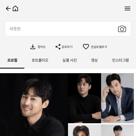
컴카드
공유하기
관심모델추가
프로필
포트폴리오
실물 사진
영상
인스타그램