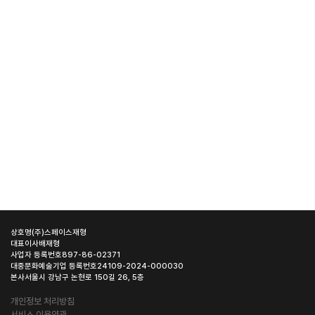
상호명
(주)스페이스재형
대표이사
배재형
사업자 등록번호
897-86-02371
대중문화예술기업 등록번호
24109-2024-000030
본사
서울시 강남구 논현로 150길 26, 5층
개인정보 처리방침
서비스 이용약관