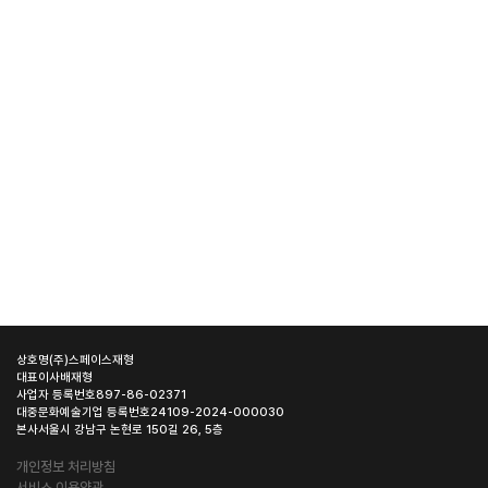
상호명
(주)스페이스재형
대표이사
배재형
사업자 등록번호
897-86-02371
대중문화예술기업 등록번호
24109-2024-000030
본사
서울시 강남구 논현로 150길 26, 5층
개인정보 처리방침
서비스 이용약관