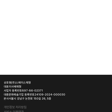
상호명
(주)스페이스재형
대표이사
배재형
사업자 등록번호
897-86-02371
대중문화예술기업 등록번호
24109-2024-000030
본사
서울시 강남구 논현로 150길 26, 5층
개인정보 처리방침
서비스 이용약관