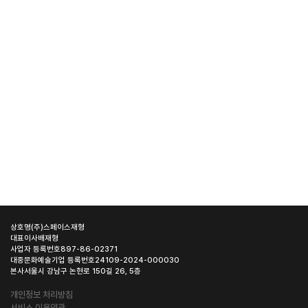
상호명
(주)스페이스재형
대표이사
배재형
사업자 등록번호
897-86-02371
대중문화예술기업 등록번호
24109-2024-000030
본사
서울시 강남구 논현로 150길 26, 5층
개인정보 처리방침
서비스 이용약관