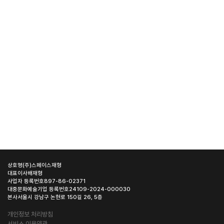
상호명
(주)스페이스재형
대표이사
배재형
사업자 등록번호
897-86-02371
대중문화예술기업 등록번호
24109-2024-000030
본사
서울시 강남구 논현로 150길 26, 5층
개인정보 처리방침
서비스 이용약관