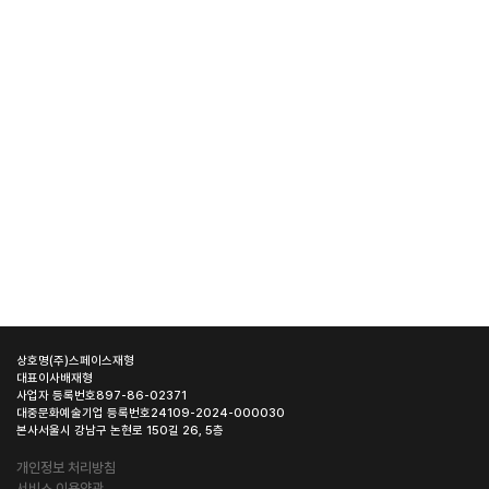
상호명
(주)스페이스재형
대표이사
배재형
사업자 등록번호
897-86-02371
대중문화예술기업 등록번호
24109-2024-000030
본사
서울시 강남구 논현로 150길 26, 5층
개인정보 처리방침
서비스 이용약관