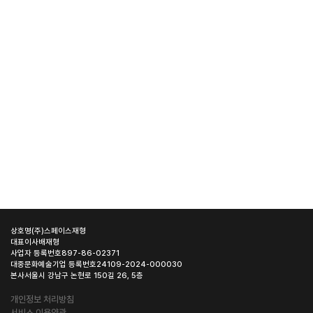
상호명
(주)스페이스재형
대표이사
배재형
사업자 등록번호
897-86-02371
대중문화예술기업 등록번호
24109-2024-000030
본사
서울시 강남구 논현로 150길 26, 5층
개인정보 처리방침
서비스 이용약관