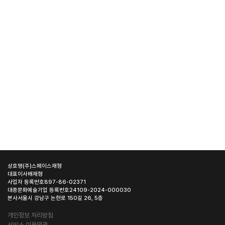
상호명
(주)스페이스재형
대표이사
배재형
사업자 등록번호
897-86-02371
대중문화예술기업 등록번호
24109-2024-000030
본사
서울시 강남구 논현로 150길 26, 5층
개인정보 처리방침
서비스 이용약관