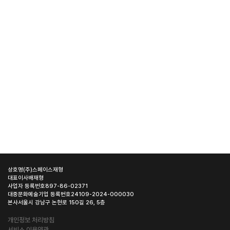
상호명
(주)스페이스재형
대표이사
배재형
사업자 등록번호
897-86-02371
대중문화예술기업 등록번호
24109-2024-000030
본사
서울시 강남구 논현로 150길 26, 5층
개인정보 처리방침
서비스 이용약관