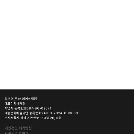
상호명
(주)스페이스재형
대표이사
배재형
사업자 등록번호
897-86-02371
대중문화예술기업 등록번호
24109-2024-000030
본사
서울시 강남구 논현로 150길 26, 5층
개인정보 처리방침
서비스 이용약관