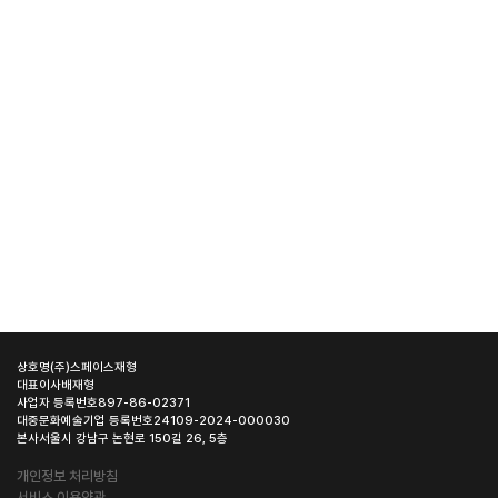
상호명
(주)스페이스재형
대표이사
배재형
사업자 등록번호
897-86-02371
대중문화예술기업 등록번호
24109-2024-000030
본사
서울시 강남구 논현로 150길 26, 5층
개인정보 처리방침
서비스 이용약관