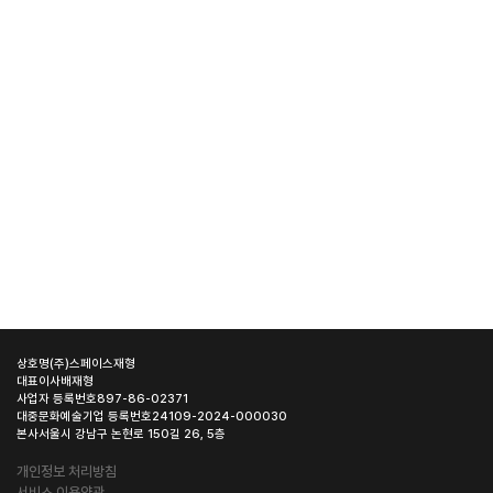
상호명
(주)스페이스재형
대표이사
배재형
사업자 등록번호
897-86-02371
대중문화예술기업 등록번호
24109-2024-000030
본사
서울시 강남구 논현로 150길 26, 5층
개인정보 처리방침
서비스 이용약관