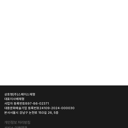
상호명
(주)스페이스재형
대표이사
배재형
사업자 등록번호
897-86-02371
대중문화예술기업 등록번호
24109-2024-000030
본사
서울시 강남구 논현로 150길 26, 5층
개인정보 처리방침
서비스 이용약관