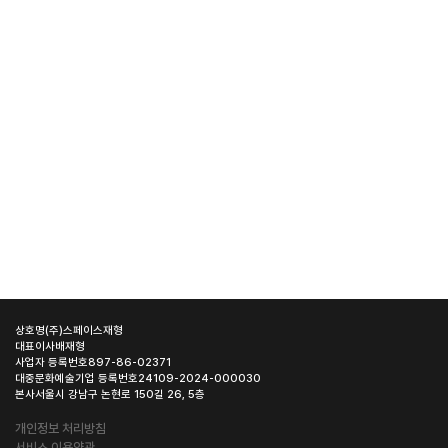
상호명
(주)스페이스재형
대표이사
배재형
사업자 등록번호
897-86-02371
대중문화예술기업 등록번호
24109-2024-000030
본사
서울시 강남구 논현로 150길 26, 5층
개인정보 처리방침
서비스 이용약관