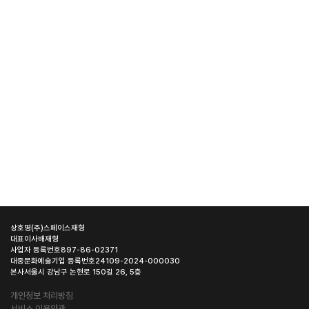
상호명
(주)스페이스재형
대표이사
배재형
사업자 등록번호
897-86-02371
대중문화예술기업 등록번호
24109-2024-000030
본사
서울시 강남구 논현로 150길 26, 5층
개인정보 처리방침
서비스 이용약관