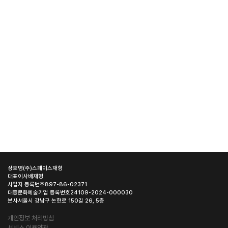
상호명
(주)스페이스재형
대표이사
배재형
사업자 등록번호
897-86-02371
대중문화예술기업 등록번호
24109-2024-000030
본사
서울시 강남구 논현로 150길 26, 5층
개인정보 처리방침
서비스 이용약관