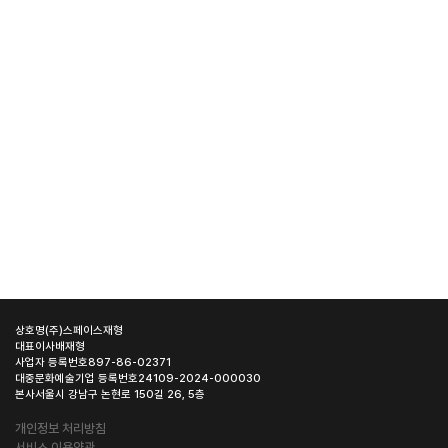
상호명
(주)스페이스재형
대표이사
배재형
사업자 등록번호
897-86-02371
대중문화예술기업 등록번호
24109-2024-000030
본사
서울시 강남구 논현로 150길 26, 5층
개인정보 처리방침
서비스 이용약관