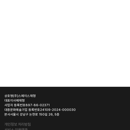
상호명
(주)스페이스재형
대표이사
배재형
사업자 등록번호
897-86-02371
대중문화예술기업 등록번호
24109-2024-000030
본사
서울시 강남구 논현로 150길 26, 5층
개인정보 처리방침
서비스 이용약관