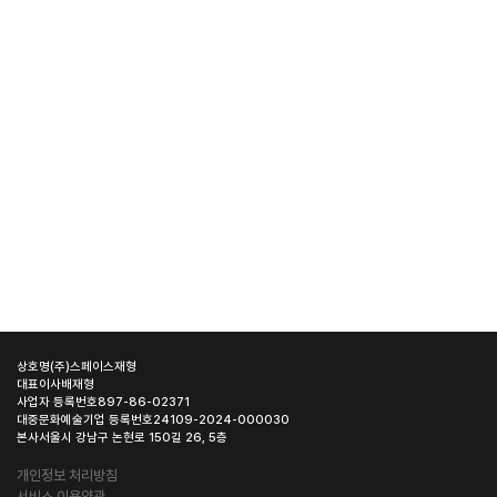
상호명
(주)스페이스재형
대표이사
배재형
사업자 등록번호
897-86-02371
대중문화예술기업 등록번호
24109-2024-000030
본사
서울시 강남구 논현로 150길 26, 5층
개인정보 처리방침
서비스 이용약관