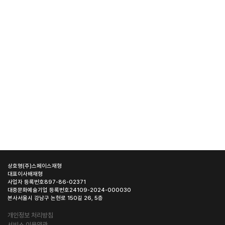
상호명
(주)스페이스재형
대표이사
배재형
사업자 등록번호
897-86-02371
대중문화예술기업 등록번호
24109-2024-000030
본사
서울시 강남구 논현로 150길 26, 5층
개인정보 처리방침
서비스 이용약관