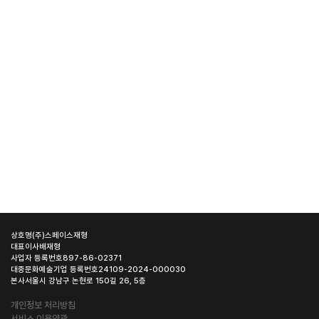
상호명
(주)스페이스재형
대표이사
배재형
사업자 등록번호
897-86-02371
대중문화예술기업 등록번호
24109-2024-000030
본사
서울시 강남구 논현로 150길 26, 5층
개인정보 처리방침
서비스 이용약관