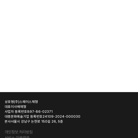
상호명
(주)스페이스재형
대표이사
배재형
사업자 등록번호
897-86-02371
대중문화예술기업 등록번호
24109-2024-000030
본사
서울시 강남구 논현로 150길 26, 5층
개인정보 처리방침
서비스 이용약관