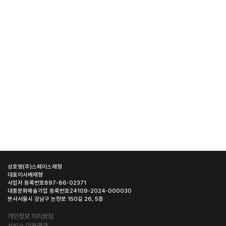
상호명
(주)스페이스재형
대표이사
배재형
사업자 등록번호
897-86-02371
대중문화예술기업 등록번호
24109-2024-000030
본사
서울시 강남구 논현로 150길 26, 5층
개인정보 처리방침
서비스 이용약관