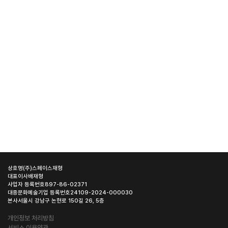
상호명
(주)스페이스재형
대표이사
배재형
사업자 등록번호
897-86-02371
대중문화예술기업 등록번호
24109-2024-000030
본사
서울시 강남구 논현로 150길 26, 5층
개인정보 처리방침
서비스 이용약관