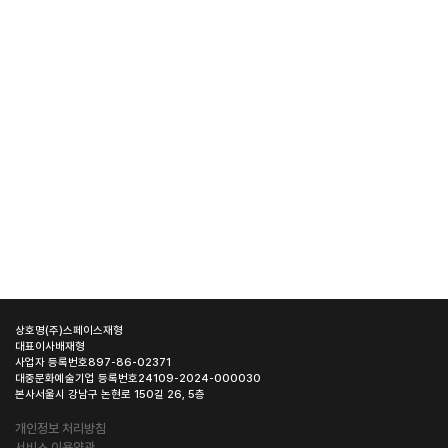
상호명
(주)스페이스재형
대표이사
배재형
사업자 등록번호
897-86-02371
대중문화예술기업 등록번호
24109-2024-000030
본사
서울시 강남구 논현로 150길 26, 5층
개인정보 처리방침
서비스 이용약관