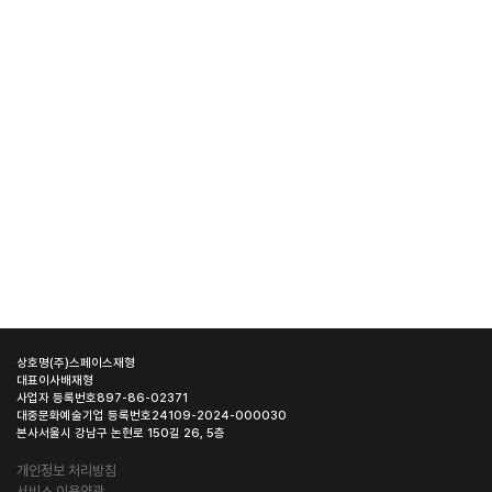
상호명
(주)스페이스재형
대표이사
배재형
사업자 등록번호
897-86-02371
대중문화예술기업 등록번호
24109-2024-000030
본사
서울시 강남구 논현로 150길 26, 5층
개인정보 처리방침
서비스 이용약관