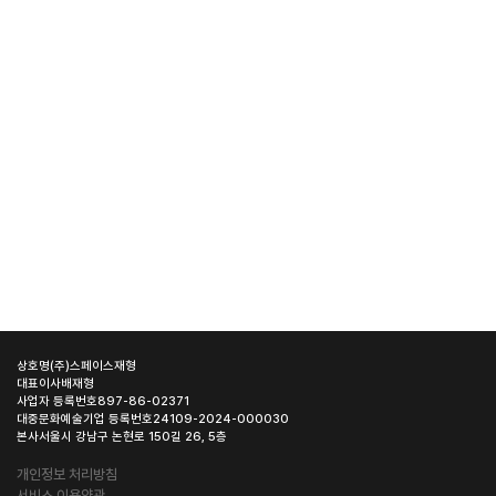
상호명
(주)스페이스재형
대표이사
배재형
사업자 등록번호
897-86-02371
대중문화예술기업 등록번호
24109-2024-000030
본사
서울시 강남구 논현로 150길 26, 5층
개인정보 처리방침
서비스 이용약관