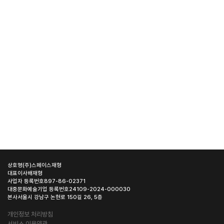
상호명
(주)스페이스재형
대표이사
배재형
사업자 등록번호
897-86-02371
대중문화예술기업 등록번호
24109-2024-000030
본사
서울시 강남구 논현로 150길 26, 5층
개인정보 처리방침
서비스 이용약관