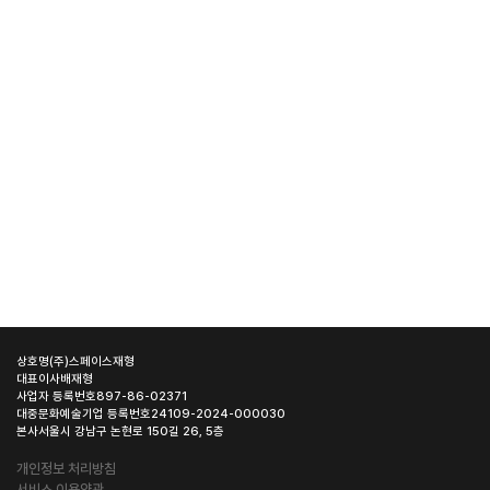
상호명
(주)스페이스재형
대표이사
배재형
사업자 등록번호
897-86-02371
대중문화예술기업 등록번호
24109-2024-000030
본사
서울시 강남구 논현로 150길 26, 5층
개인정보 처리방침
서비스 이용약관